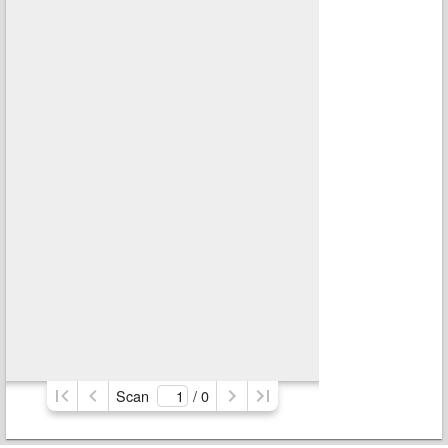
Scan
/ 
0