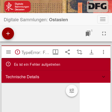
Digitale Sammlungen:
Ostasien
Toggl
navig
1
Mirador
TypeError: Failed to fetch
Viewer
Es ist ein Fehler aufgetreten
Technische Details