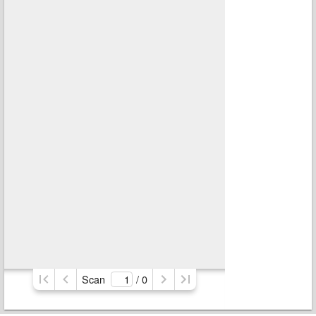
Scan
/ 
0