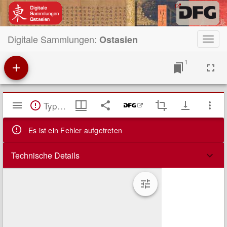
Digitale Sammlungen:
Ostasien
Toggl
navig
1
Mirador
TypeError: Failed to fetch
Viewer
Es ist ein Fehler aufgetreten
Technische Details