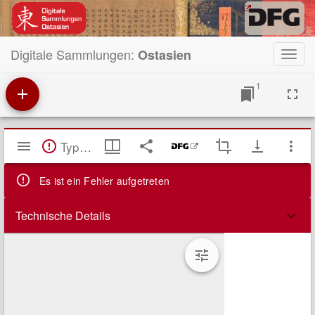
Digitale Sammlungen:
Ostasien
Toggl
navig
1
Mirador
TypeError: Failed to fetch
Viewer
Es ist ein Fehler aufgetreten
Technische Details