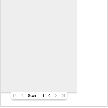
Scan
/ 
0