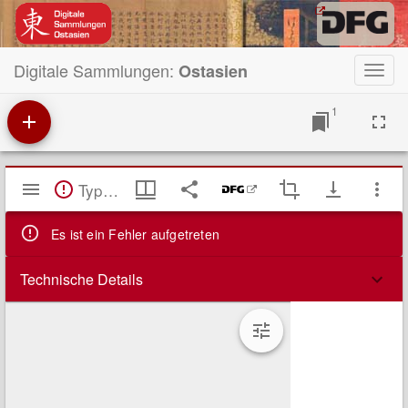
Digitale Sammlungen:
Ostasien
Toggl
navig
1
Mirador
TypeError: Failed to fetch
Viewer
Es ist ein Fehler aufgetreten
Technische Details