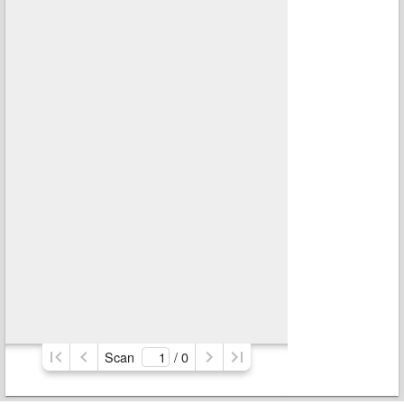
Scan
/ 
0