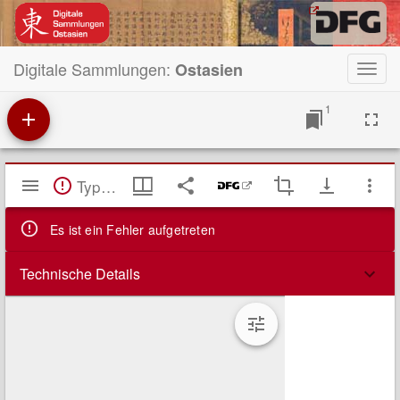
Digitale Sammlungen:
Ostasien
Toggl
navig
1
Mirador
TypeError: Failed to fetch
Viewer
Es ist ein Fehler aufgetreten
Technische Details