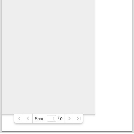
Scan
/ 
0