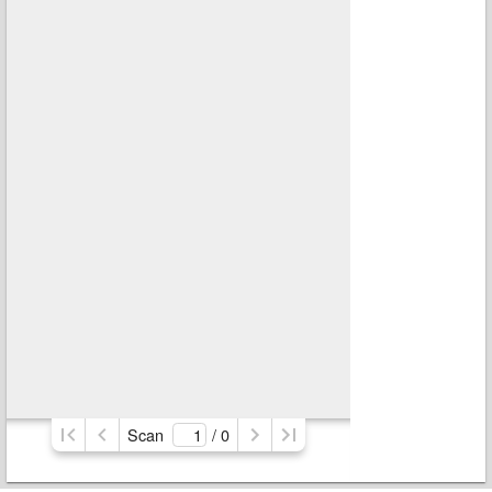
Scan
/ 
0