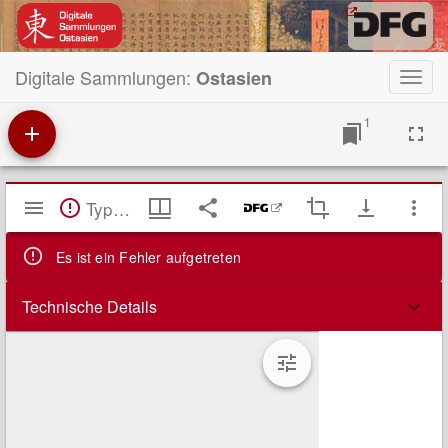
Digitale Sammlungen:
Ostasien
Toggl
navig
1
Mirador
TypeError: Failed to fetch
Viewer
Es ist ein Fehler aufgetreten
Technische Details