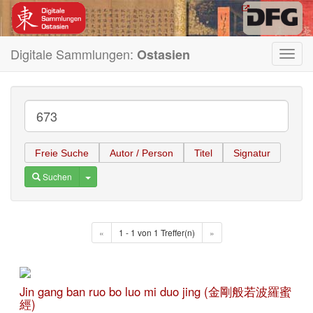
Digitale Sammlungen:
Ostasien
Toggl
navig
Freie Suche
Autor / Person
Titel
Signatur
Toggle Dropdown
Suchen
«
1 - 1 von 1 Treffer(n)
»
Jin gang ban ruo bo luo mi duo jing (金剛般若波羅蜜
經)