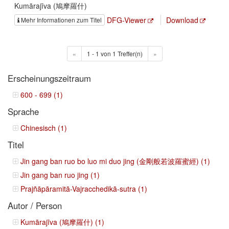
Kumārajīva (鳩摩羅什)
DFG-Viewer
Download
Mehr Informationen zum Titel
«
1 - 1 von 1 Treffer(n)
»
Erscheinungszeitraum
600 - 699 (1)
Sprache
Chinesisch (1)
Titel
Jin gang ban ruo bo luo mi duo jing (金剛般若波羅蜜經) (1)
Jin gang ban ruo jing (1)
Prajñāpāramitā-Vajracchedikā-sutra (1)
Autor / Person
Kumārajīva (鳩摩羅什) (1)