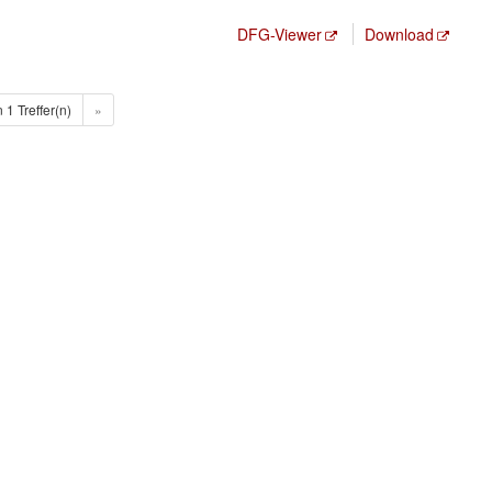
DFG-Viewer
Download
n 1 Treffer(n)
»