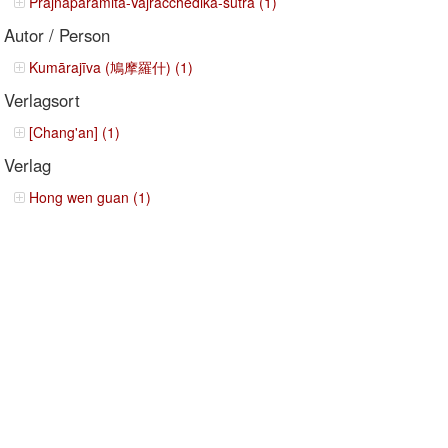
Prajñāpāramitā-Vajracchedikā-sutra (1)
Autor / Person
Kumārajīva (鳩摩羅什) (1)
Verlagsort
[Chang'an] (1)
Verlag
Hong wen guan (1)