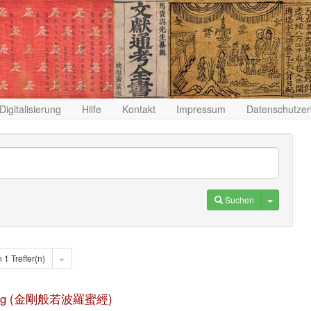
Digitalisierung
Hilfe
Kontakt
Impressum
Datenschutzer
Toggle D
Suchen
n 1 Treffer(n)
»
duo jing (金剛般若波羅蜜經)