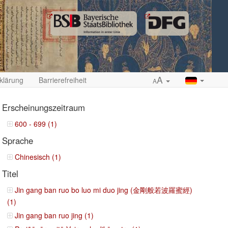
A
klärung
Barrierefreiheit
A
Erscheinungszeitraum
600 - 699 (1)
Sprache
ropdown
Chinesisch (1)
Titel
Jin gang ban ruo bo luo mi duo jing (金剛般若波羅蜜經)
(1)
Jin gang ban ruo jing (1)