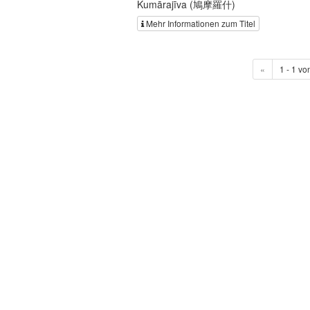
Kumārajīva (鳩摩羅什)
Mehr Informationen zum Titel
«
1 - 1 vo