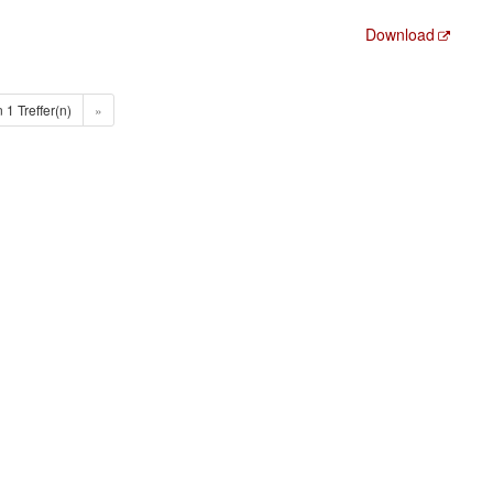
Download
n 1 Treffer(n)
»