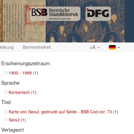
A
klärung
Barrierefreiheit
A
Erscheinungszeitraum
1900 - 1999 (1)
Sprache
ropdown
Koreanisch (1)
Titel
Karte von Seoul, gedruckt auf Seide - BSB Cod.cor. 73 (1)
Seoul (1)
Verlagsort