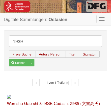
Digitale Sammlungen:
Ostasien
Toggl
navig
Freie Suche
Autor / Person
Titel
Signatur
Toggle Dropdown
Suchen
«
1 - 1 von 1 Treffer(n)
»
Wen shu Gao shi 3- BSB Cod.sin. 2985 (文書高氏)