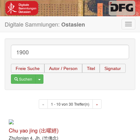
Digitale Sammlungen:
Ostasien
Toggl
navig
Freie Suche
Autor / Person
Titel
Signatur
Toggle Dropdown
Suchen
«
1 - 10 von 30 Treffer(n)
»
Chu yao jing (出曜經)
Zhufonian 4. Jh. (竺佛念)