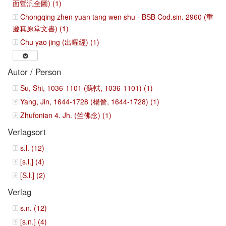
面營汎全圖) (1)
Chongqing zhen yuan tang wen shu - BSB Cod.sin. 2960 (重
慶真原堂文書) (1)
Chu yao jing (出曜經) (1)
Autor / Person
Su, Shi, 1036-1101 (蘇軾, 1036-1101) (1)
Yang, Jin, 1644-1728 (楊晉, 1644-1728) (1)
Zhufonian 4. Jh. (竺佛念) (1)
Verlagsort
s.l. (12)
[s.l.] (4)
[S.l.] (2)
Verlag
s.n. (12)
[s.n.] (4)