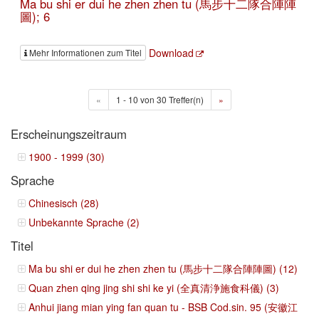
Ma bu shi er dui he zhen zhen tu (馬步十二隊合陣陣
圖); 6
Download
Mehr Informationen zum Titel
«
1 - 10 von 30 Treffer(n)
»
Erscheinungszeitraum
1900 - 1999 (30)
Sprache
Chinesisch (28)
Unbekannte Sprache (2)
Titel
Ma bu shi er dui he zhen zhen tu (馬步十二隊合陣陣圖) (12)
Quan zhen qing jing shi shi ke yi (全真清浄施食科儀) (3)
Anhui jiang mian ying fan quan tu - BSB Cod.sin. 95 (安徽江