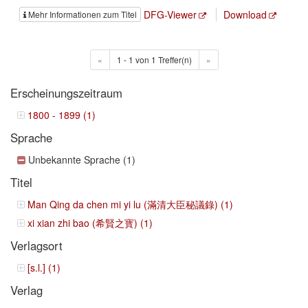
DFG-Viewer
Download
Mehr Informationen zum Titel
«
1 - 1 von 1 Treffer(n)
»
Erscheinungszeitraum
1800 - 1899 (1)
Sprache
Unbekannte Sprache (1)
Titel
Man Qing da chen mi yi lu (滿清大臣秘議錄) (1)
xi xian zhi bao (希賢之寳) (1)
Verlagsort
[s.l.] (1)
Verlag