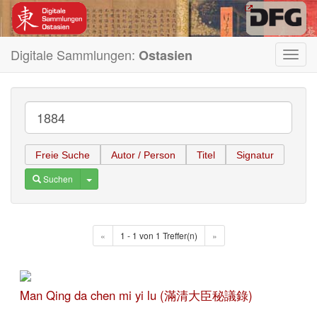
Digitale Sammlungen:
Ostasien
Toggl
navig
Freie Suche
Autor / Person
Titel
Signatur
Toggle Dropdown
Suchen
«
1 - 1 von 1 Treffer(n)
»
Man Qing da chen mi yi lu (滿清大臣秘議錄)