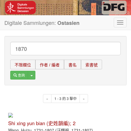
Digitale Sammlungen:
Ostasien
Toggl
navig
不限欄位
作者 / 編者
書名
索書號
Toggle Dropdown
查詢
«
1 - 3 的 3 擊中
»
Shi xing yun bian (史姓韻編); 2
Wang, Huizu, 1731-1807 (汪輝祖, 1731-1807)