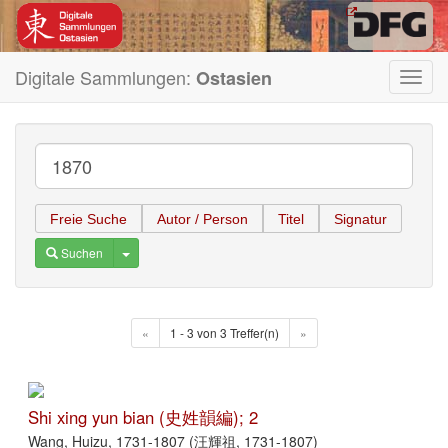
Digitale Sammlungen:
Ostasien
Toggl
navig
Freie Suche
Autor / Person
Titel
Signatur
Toggle Dropdown
Suchen
«
1 - 3 von 3 Treffer(n)
»
Shi xing yun bian (史姓韻編); 2
Wang, Huizu, 1731-1807 (汪輝祖, 1731-1807)