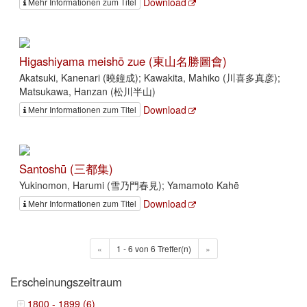
Download
Mehr Informationen zum Titel
Higashiyama meishō zue (東山名勝圖會)
Akatsuki, Kanenari (曉鐘成); Kawakita, Mahiko (川喜多真彦);
Matsukawa, Hanzan (松川半山)
Download
Mehr Informationen zum Titel
Santoshū (三都集)
Yukinomon, Harumi (雪乃門春見); Yamamoto Kahē
Download
Mehr Informationen zum Titel
«
1 - 6 von 6 Treffer(n)
»
Erscheinungszeitraum
1800 - 1899 (6)