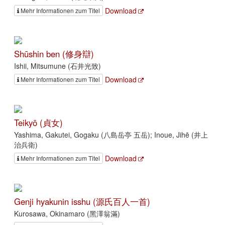
Download
Mehr Informationen zum Titel
Shūshin ben (修身辯)
Ishii, Mitsumune (石井光致)
Download
Mehr Informationen zum Titel
Teikyō (貞女)
Yashima, Gakutei, Gogaku (八島岳亭 五岳); Inoue, Jihē (井上
治兵衛)
Download
Mehr Informationen zum Titel
Genji hyakunin isshu (源氏百人一首)
Kurosawa, Okinamaro (黑澤翁滿)