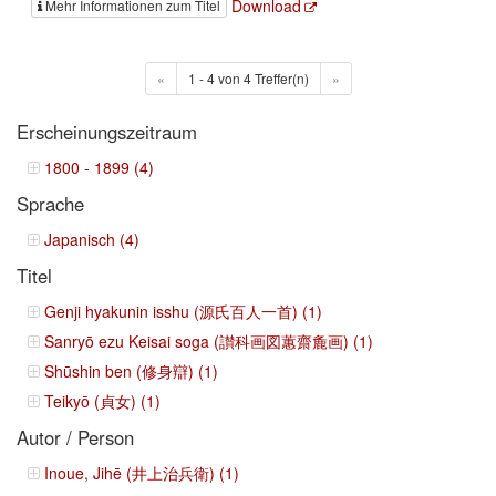
Download
Mehr Informationen zum Titel
«
1 - 4 von 4 Treffer(n)
»
Erscheinungszeitraum
1800 - 1899 (4)
Sprache
Japanisch (4)
Titel
Genji hyakunin isshu (源氏百人一首) (1)
Sanryō ezu Keisai soga (讃科画図蕙齋麁画) (1)
Shūshin ben (修身辯) (1)
Teikyō (貞女) (1)
Autor / Person
Inoue, Jihē (井上治兵衛) (1)