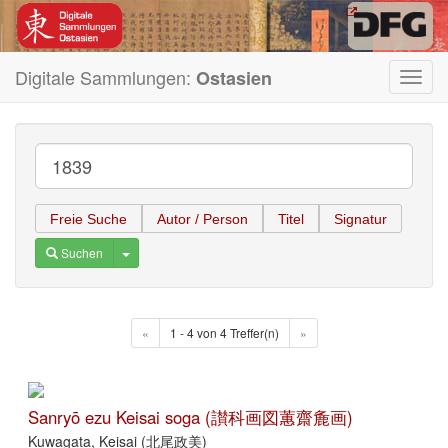
Digitale Sammlungen:
Ostasien
Toggl
navig
Freie Suche
Autor / Person
Titel
Signatur
Toggle Dropdown
Suchen
«
1 - 4 von 4 Treffer(n)
»
Sanryō ezu Keisai soga (讃科画図蕙齋麁画)
Kuwagata, Keisai (北尾政美)