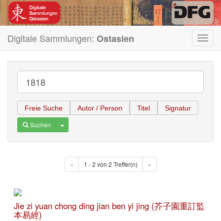
Digitale Sammlungen:
Ostasien
Toggl
navig
Freie Suche
Autor / Person
Titel
Signatur
Toggle Dropdown
Suchen
«
1 - 2 von 2 Treffer(n)
»
Jie zi yuan chong ding jian ben yi jing (芥子園重訂監
本易經)