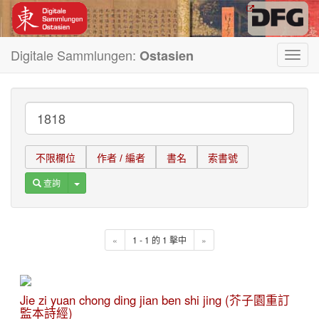
Digitale Sammlungen:
Ostasien
Toggl
navig
不限欄位
作者 / 編者
書名
索書號
Toggle Dropdown
查詢
«
1 - 1 的 1 擊中
»
Jie zi yuan chong ding jian ben shi jing (芥子園重訂
監本詩經)