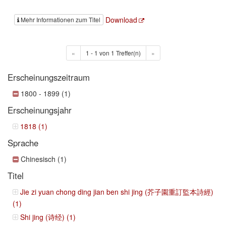
Download
Mehr Informationen zum Titel
«
1 - 1 von 1 Treffer(n)
»
Erscheinungszeitraum
1800 - 1899 (1)
Erscheinungsjahr
1818 (1)
Sprache
Chinesisch (1)
Titel
Jie zi yuan chong ding jian ben shi jing (芥子園重訂監本詩經)
(1)
Shi jing (诗经) (1)