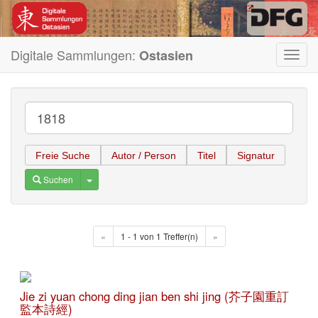
Digitale Sammlungen:
Ostasien
Toggl
navig
Freie Suche
Autor / Person
Titel
Signatur
Toggle Dropdown
Suchen
«
1 - 1 von 1 Treffer(n)
»
Jie zi yuan chong ding jian ben shi jing (芥子園重訂
監本詩經)