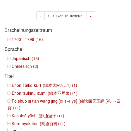
«
1 - 10 von 16 Treffer(n)
»
Erscheinungszeitraum
1700 - 1799 (16)
Sprache
Japanisch (13)
Chinesisch (3)
Titel
Ehon Taikō-ki. 1 (絵本太閣記. 1) (1)
Ehon tsukinu izumi (絵本不尽泉) (1)
Fo shuo si tian wang jing [di 1-4 ye] (佛說四天王經 [第一-四
頁]) (1)
Kakutsū yūshi (廓通遊子) (1)
Koro hyakuten (胡廬百轉) (1)