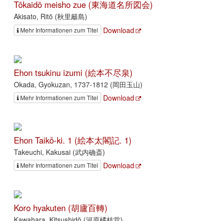
Tōkaidō meisho zue (東海道名所図会)
Akisato, Ritō (秋里籬島)
Download
Mehr Informationen zum Titel
Ehon tsukinu izumi (絵本不尽泉)
Okada, Gyokuzan, 1737-1812 (岡田玉山)
Download
Mehr Informationen zum Titel
Ehon Taikō-ki. 1 (絵本太閣記. 1)
Takeuchi, Kakusai (武内确斎)
Download
Mehr Informationen zum Titel
Koro hyakuten (胡廬百轉)
Kawahara, Kitsushidō (河原橘枝堂)