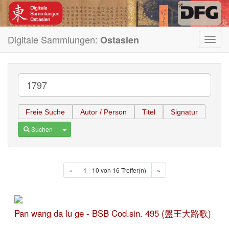
Digitale Sammlungen:
Ostasien
Toggl
navig
Freie Suche
Autor / Person
Titel
Signatur
Toggle Dropdown
Suchen
«
1 - 10 von 16 Treffer(n)
»
Pan wang da lu ge - BSB Cod.sin. 495 (盤王大路歌)