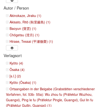
Autor / Person
Akinokaze, Jiraku (1)
Akisato, Ritō (秋里籬島) (1)
Baoyun (寶雲) (1)
Chōgetsu (澄月) (1)
Hirase, Tessai (平瀬徹齋) (1)
Verlagsort
Kyōto (4)
Ōsaka (4)
[s.l.] (2)
Kyōto (Ōsaka) (1)
Ortsangaben in der Beigabe (Grabstätten verschiedener
Vorfahren, fol. 53b- 55a): Wu zhou fu (Präfektur Wuzhou,
Guangxi), Ping le fu (Präfektur Pingle, Guangxi), Gui lin fu
(Präfektur Guilin, Guangxi) (1)