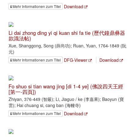
Download
Mehr Informationen zum Titel
Li dai zhong ding yi qi kuan shi fa tie (歷代鐘鼎彝器
款識法帖)
Xue, Shanggong, Song (薛尚功); Ruan, Yuan, 1764-1849 (阮
元)
DFG-Viewer
Download
Mehr Informationen zum Titel
Fo shuo si tian wang jing [di 1-4 ye] (佛說四天王經
[第一-四頁])
Zhiyan, 376-449 (智嚴); Li, Jiaguo / ke (李嘉果); Baoyun (寶
雲); Hai chuang si, cang ban (海幢寺)
Download
Mehr Informationen zum Titel