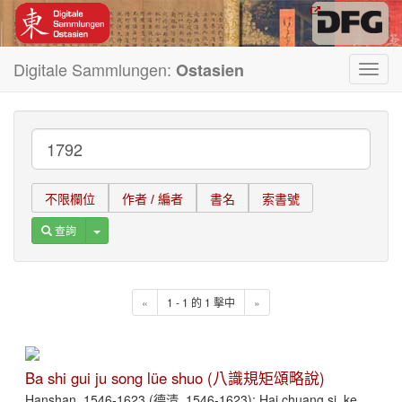
Digitale Sammlungen:
Ostasien
Toggl
navig
不限欄位
作者 / 編者
書名
索書號
Toggle Dropdown
查詢
«
1 - 1 的 1 擊中
»
Ba shi gui ju song lüe shuo (八識規矩頌略說)
Hanshan, 1546-1623 (德清, 1546-1623); Hai chuang si, ke,