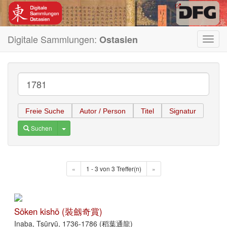
Digitale Sammlungen:
Ostasien
Toggl
navig
Freie Suche
Autor / Person
Titel
Signatur
Toggle Dropdown
Suchen
«
1 - 3 von 3 Treffer(n)
»
Sōken kishō (裝劔奇賞)
Inaba, Tsūryū, 1736-1786 (稻葉通龍)