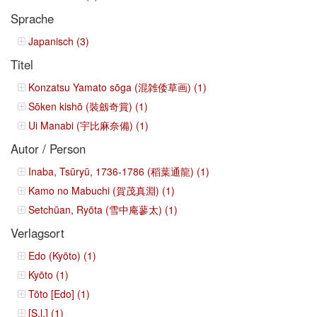
Sprache
Japanisch (3)
Titel
Konzatsu Yamato sōga (混雑倭草画) (1)
Sōken kishō (裝劔奇賞) (1)
Ui Manabi (宇比麻奈備) (1)
Autor / Person
Inaba, Tsūryū, 1736-1786 (稻葉通龍) (1)
Kamo no Mabuchi (賀茂真淵) (1)
Setchūan, Ryōta (雪中庵蓼太) (1)
Verlagsort
Edo (Kyōto) (1)
Kyōto (1)
Tōto [Edo] (1)
[S.l.] (1)