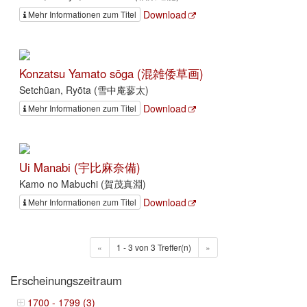
Download
Mehr Informationen zum Titel
Konzatsu Yamato sōga (混雑倭草画)
Setchūan, Ryōta (雪中庵蓼太)
Download
Mehr Informationen zum Titel
Ui Manabi (宇比麻奈備)
Kamo no Mabuchi (賀茂真淵)
Download
Mehr Informationen zum Titel
«
1 - 3 von 3 Treffer(n)
»
Erscheinungszeitraum
1700 - 1799 (3)