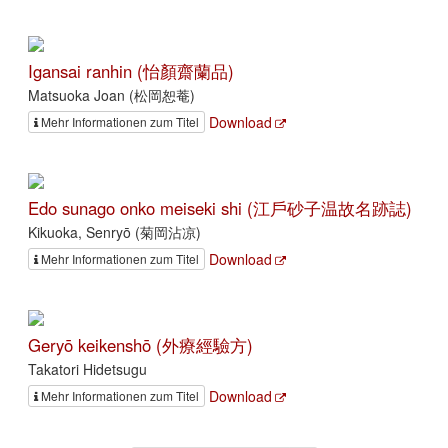
Igansai ranhin (怡顏齋蘭品)
Matsuoka Joan (松岡恕菴)
Download
Mehr Informationen zum Titel
Edo sunago onko meiseki shi (江戶砂子温故名跡誌)
Kikuoka, Senryō (菊岡沾凉)
Download
Mehr Informationen zum Titel
Geryō keikenshō (外療經驗方)
Takatori Hidetsugu
Download
Mehr Informationen zum Titel