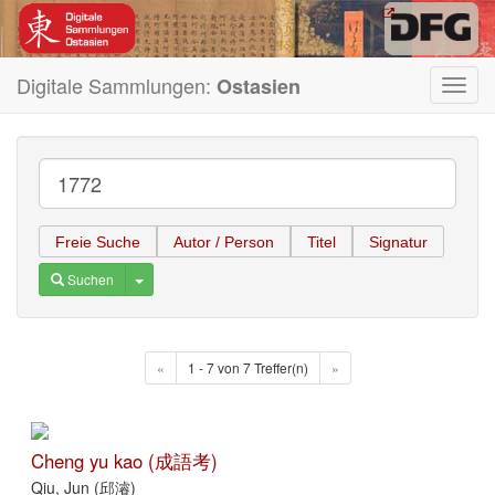
Digitale Sammlungen:
Ostasien
Toggl
navig
Freie Suche
Autor / Person
Titel
Signatur
Toggle Dropdown
Suchen
«
1 - 7 von 7 Treffer(n)
»
Cheng yu kao (成語考)
Qiu, Jun (邱濬)