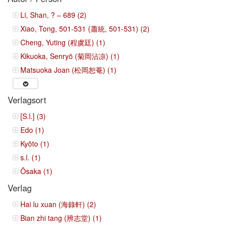
Li, Shan, ? – 689 (2)
Xiao, Tong, 501-531 (蕭統, 501-531) (2)
Cheng, Yuting (程虞廷) (1)
Kikuoka, Senryō (菊岡沾凉) (1)
Matsuoka Joan (松岡恕菴) (1)
Verlagsort
[S.l.] (3)
Edo (1)
Kyōto (1)
s.l. (1)
Ōsaka (1)
Verlag
Hai lu xuan (海錄軒) (2)
Bian zhi tang (辨志堂) (1)