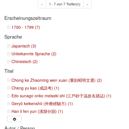
«
1 - 7 von 7 Treffer(n)
»
Erscheinungszeitraum
1700 - 1799 (7)
Sprache
Japanisch (3)
Unbekannte Sprache (2)
Chinesisch (2)
Titel
Chong ke Zhaoming wen xuan (重刻昭明文選) (2)
Cheng yu kao (成語考) (1)
Edo sunago onko meiseki shi (江戶砂子温故名跡誌) (1)
Geryō keikenshō (外療經驗方) (1)
Han li fen yun (漢隸分韻) (1)
Autor / Person