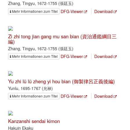
Zhang, Tingyu, 1672-1755 (張廷玉)
DFG-Viewer
Download
Mehr Informationen zum Titel
Zi zhi tong jian gang mu san bian (資治通鑑綱目三
編)
Zhang, Tingyu, 1672-1755 (張廷玉)
DFG-Viewer
Download
Mehr Informationen zum Titel
Yu zhi lü lü zheng yi hou bian (御製律呂正義後編)
Yunlu, 1695-1767 (允禄)
DFG-Viewer
Download
Mehr Informationen zum Titel
Kanzanshi sendai kimon
Hakuin Ekaku