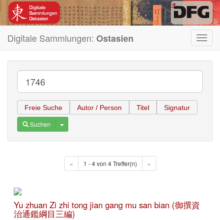
Digitale Sammlungen:
Ostasien
Toggl
navig
Freie Suche
Autor / Person
Titel
Signatur
Toggle Dropdown
Suchen
«
1 - 4 von 4 Treffer(n)
»
Yu zhuan Zi zhi tong jian gang mu san bian (御撰資
治通鑑綱目三編)