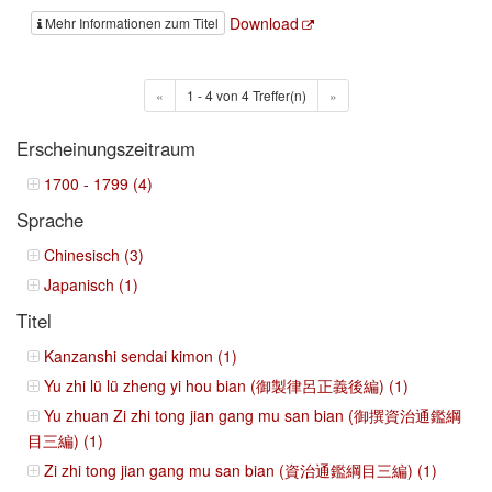
Download
Mehr Informationen zum Titel
«
1 - 4 von 4 Treffer(n)
»
Erscheinungszeitraum
1700 - 1799 (4)
Sprache
Chinesisch (3)
Japanisch (1)
Titel
Kanzanshi sendai kimon (1)
Yu zhi lü lü zheng yi hou bian (御製律呂正義後編) (1)
Yu zhuan Zi zhi tong jian gang mu san bian (御撰資治通鑑綱
目三編) (1)
Zi zhi tong jian gang mu san bian (資治通鑑綱目三編) (1)