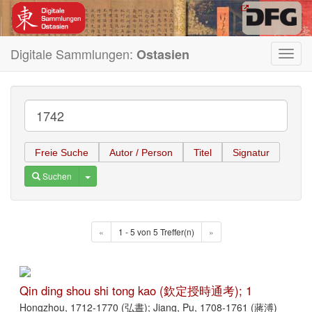
Digitale Sammlungen:
Ostasien
Toggl
navig
Freie Suche
Autor / Person
Titel
Signatur
Toggle Dropdown
Suchen
«
1 - 5 von 5 Treffer(n)
»
Qin ding shou shi tong kao (欽定授時通考); 1
Hongzhou, 1712-1770 (弘晝); Jiang, Pu, 1708-1761 (蔣溥)