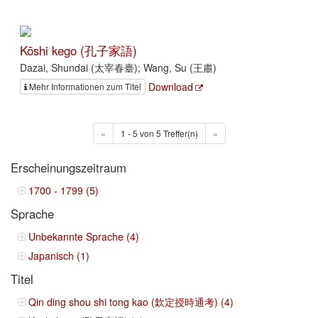
Kōshi kego (孔子家語)
Dazai, Shundai (太宰春臺); Wang, Su (王肅)
Download
Mehr Informationen zum Titel
«
1 - 5 von 5 Treffer(n)
»
Erscheinungszeitraum
1700 - 1799 (5)
Sprache
Unbekannte Sprache (4)
Japanisch (1)
Titel
Qin ding shou shi tong kao (欽定授時通考) (4)