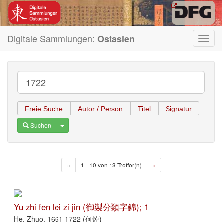
Digitale Sammlungen:
Ostasien
Toggl
navig
Freie Suche
Autor / Person
Titel
Signatur
Toggle Dropdown
Suchen
«
1 - 10 von 13 Treffer(n)
»
Yu zhi fen lei zi jin (御製分類字錦); 1
He, Zhuo, 1661 1722 (何焯)