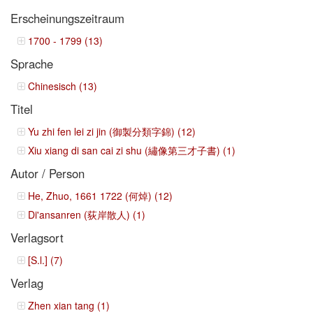
Erscheinungszeitraum
1700 - 1799 (13)
Sprache
Chinesisch (13)
Titel
Yu zhi fen lei zi jin (御製分類字錦) (12)
Xiu xiang di san cai zi shu (繡像第三才子書) (1)
Autor / Person
He, Zhuo, 1661 1722 (何焯) (12)
Di'ansanren (荻岸散人) (1)
Verlagsort
[S.l.] (7)
Verlag
Zhen xian tang (1)