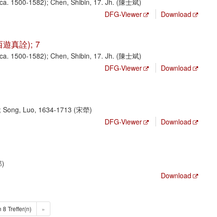
a. 1500-1582); Chen, Shibin, 17. Jh. (陳士斌)
DFG-Viewer
Download
子西遊真詮); 7
a. 1500-1582); Chen, Shibin, 17. Jh. (陳士斌)
DFG-Viewer
Download
 Song, Luo, 1634-1713 (宋犖)
DFG-Viewer
Download
郎)
Download
n 8 Treffer(n)
»