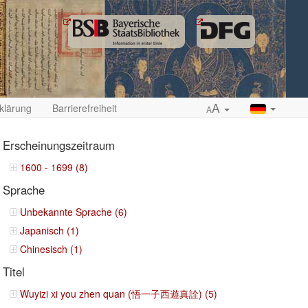
A
klärung
Barrierefreiheit
A
Erscheinungszeitraum
1600 - 1699 (8)
Sprache
ropdown
Unbekannte Sprache (6)
Japanisch (1)
Chinesisch (1)
Titel
Wuyizi xi you zhen quan (悟一子西遊真詮) (5)