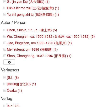
Gu jin yun lüe (古今韻略) (1)
Rikka kinmō zui (立花訓蒙図彙) (1)
Yu zhi geng zhi tu (御制耕織圖) (1)
Autor / Person
Chen, Shibin, 17. Jh. (陳士斌) (5)
Wu, Cheng'en, ca. 1500-1582 (吳承恩, ca. 1500-1582) (5)
Jiao, Bingzhen, um 1680-1720 (焦秉貞) (1)
Mei Yufeng, um 1696 (梅裕鳳) (1)
Shao, Changheng, 1637-1704 (邵長蘅) (1)
Verlagsort
[S.l.] (6)
[Beijing] ([北京]) (1)
Ōsaka (1)
Verlag
[s.n.] (5)