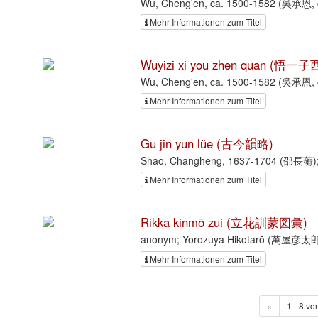
Wu, Cheng'en, ca. 1500-1582 (吳承恩, c
Mehr Informationen zum Titel
Wuyizi xi you zhen quan (悟一
Wu, Cheng'en, ca. 1500-1582 (吳承恩, c
Mehr Informationen zum Titel
Gu jin yun lüe (古今韻略)
Shao, Changheng, 1637-1704 (邵長蘅);
Mehr Informationen zum Titel
Rikka kinmō zui (立花訓蒙図彙)
anonym; Yorozuya Hikotarō (萬屋彦太
Mehr Informationen zum Titel
«
1 - 8 vo