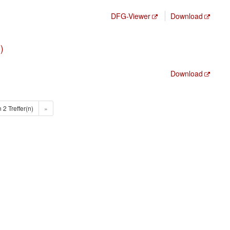
DFG-Viewer
Download
)
Download
n 2 Treffer(n)
»