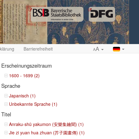
A
klärung
Barrierefreiheit
A
Erscheinungszeitraum
1600 - 1699 (2)
Sprache
ropdown
Japanisch (1)
Unbekannte Sprache (1)
Titel
Anraku-shū yakumon (安樂集鑰聞) (1)
Jie zi yuan hua zhuan (芥子園畫傳) (1)