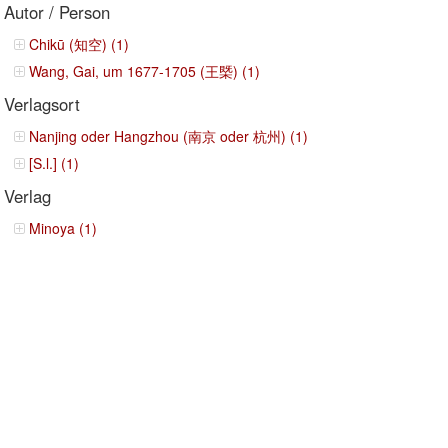
Autor / Person
Chikū (知空) (1)
Wang, Gai, um 1677-1705 (王槩) (1)
Verlagsort
Nanjing oder Hangzhou (南京 oder 杭州) (1)
[S.l.] (1)
Verlag
Minoya (1)