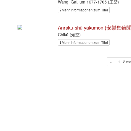
Wang, Gai, um 1677-1705 (王槩)
Mehr Informationen zum Titel
Anraku-shū yakumon (安樂集鑰聞
Chikū (知空)
Mehr Informationen zum Titel
«
1 - 2 vo