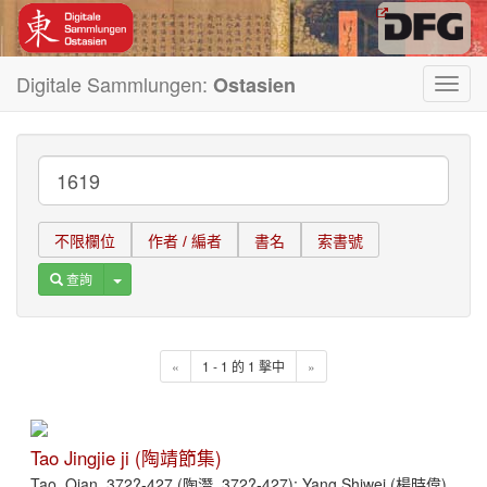
Digitale Sammlungen:
Ostasien
Toggl
navig
不限欄位
作者 / 編者
書名
索書號
Toggle Dropdown
查詢
«
1 - 1 的 1 擊中
»
Tao Jingjie ji (陶靖節集)
Tao, Qian, 372?-427 (陶潛, 372?-427); Yang Shiwei (楊時偉)