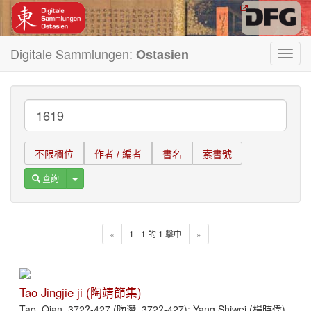
Digitale Sammlungen:
Ostasien
Toggl
navig
不限欄位
作者 / 編者
書名
索書號
Toggle Dropdown
查詢
«
1 - 1 的 1 擊中
»
Tao Jingjie ji (陶靖節集)
Tao, Qian, 372?-427 (陶潛, 372?-427); Yang Shiwei (楊時偉)