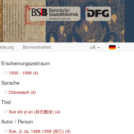
A
klärung
Barrierefreiheit
A
Erscheinungszeitraum
1500 - 1599 (4)
Sprache
ropdown
Chinesisch (4)
Titel
Xue shi yi an (薛氏醫按) (4)
Autor / Person
Xue, Ji, ca. 1488-1558 (薛己) (4)