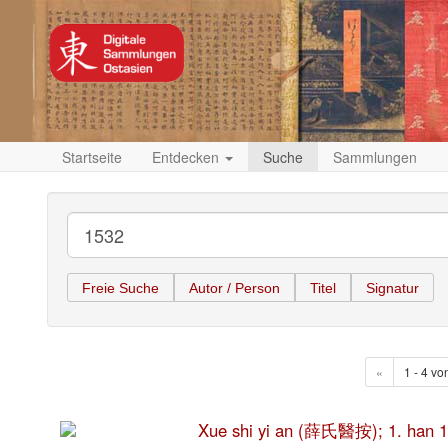
Startseite
Entdecken
Suche
Sammlungen
Freie Suche
Autor / Person
Titel
Signatur
«
1 - 4 vo
Xue shi yi an (薛氏醫按); 1. han 1