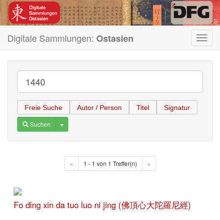
Digitale Sammlungen:
Ostasien
Toggl
navig
Freie Suche
Autor / Person
Titel
Signatur
Toggle Dropdown
Suchen
«
1 - 1 von 1 Treffer(n)
»
Fo ding xin da tuo luo ni jing (佛頂心大陀羅尼經)