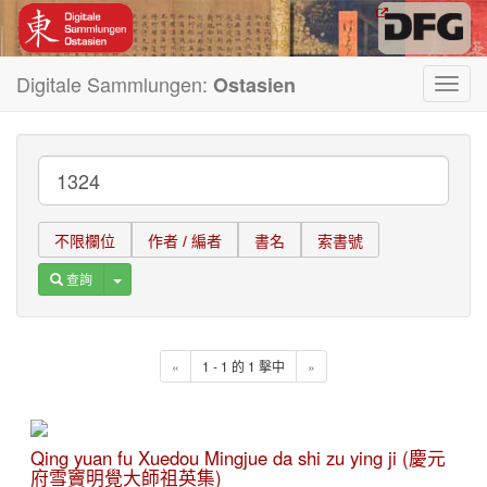
Digitale Sammlungen:
Ostasien
Toggl
navig
不限欄位
作者 / 編者
書名
索書號
Toggle Dropdown
查詢
«
1 - 1 的 1 擊中
»
Qing yuan fu Xuedou Mingjue da shi zu ying ji (慶元
府雪竇明覺大師祖英集)