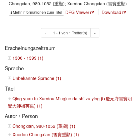
Chongxian, 980-1052 (重顯); Xuedou Chongxian (雪竇重顯)
DFG-Viewer
Download
Mehr Informationen zum Titel
«
1 - 1 von 1 Treffer(n)
»
Erscheinungszeitraum
1300 - 1399 (1)
Sprache
Unbekannte Sprache (1)
Titel
Qing yuan fu Xuedou Mingjue da shi zu ying ji (慶元府雪竇明
覺大師祖英集) (1)
Autor / Person
Chongxian, 980-1052 (重顯) (1)
Xuedou Chongxian (雪竇重顯) (1)