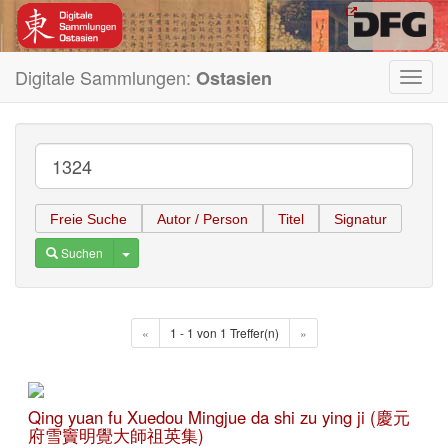
Digitale Sammlungen:
Ostasien
Toggl
navig
Freie Suche
Autor / Person
Titel
Signatur
Toggle Dropdown
Suchen
«
1 - 1 von 1 Treffer(n)
»
Qing yuan fu Xuedou Mingjue da shi zu ying ji (慶元
府雪竇明覺大師祖英集)