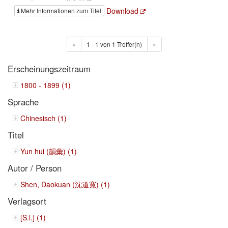
Download
Mehr Informationen zum Titel
«
1 - 1 von 1 Treffer(n)
»
Erscheinungszeitraum
1800 - 1899 (1)
Sprache
Chinesisch (1)
Titel
Yun hui (韻彙) (1)
Autor / Person
Shen, Daokuan (沈道寬) (1)
Verlagsort
[S.l.] (1)