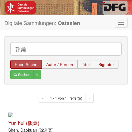
Digitale Sammlungen:
Ostasien
Toggl
navig
Freie Suche
Autor / Person
Titel
Signatur
Toggle Dropdown
Suchen
«
1 - 1 von 1 Treffer(n)
»
Yun hui (韻彙)
Shen, Daokuan (沈道寬)