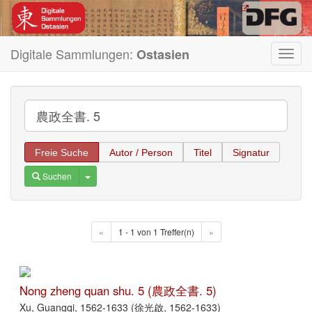
Digitale Sammlungen:
Ostasien
Toggl
navig
Freie Suche
Autor / Person
Titel
Signatur
Toggle Dropdown
Suchen
«
1 - 1 von 1 Treffer(n)
»
Nong zheng quan shu. 5 (農政全書. 5)
Xu, Guangqi, 1562-1633 (徐光啟, 1562-1633)