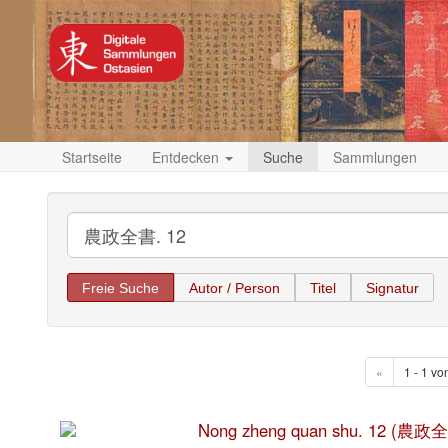
Startseite
Entdecken
Suche
Sammlungen
Freie Suche
Autor / Person
Titel
Signatur
«
1 - 1 vo
Nong zheng quan shu. 12 (農政全