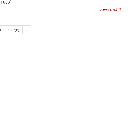
-1633)
Download
n 1 Treffer(n)
»