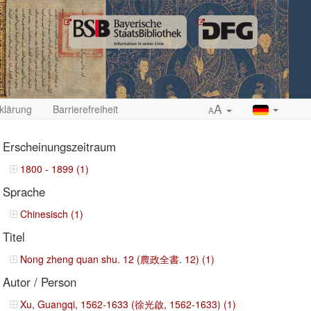
A
klärung
Barrierefreiheit
A
Erscheinungszeitraum
1800 - 1899 (1)
Sprache
ropdown
Chinesisch (1)
Titel
Nong zheng quan shu. 12 (農政全書. 12) (1)
Autor / Person
Xu, Guangqi, 1562-1633 (徐光啟, 1562-1633) (1)