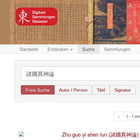
Startseite
Entdecken
Suche
Sammlungen
Freie Suche
Autor / Person
Titel
Signatur
«
1 - 1 vo
Zhu guo yi shen lun (諸國異神論)