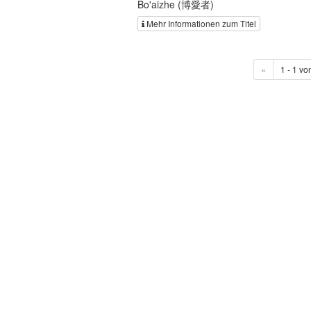
Bo'aizhe (博愛者)
Mehr Informationen zum Titel
«
1 - 1 vo