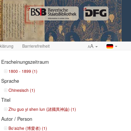
A
klärung
Barrierefreiheit
A
Erscheinungszeitraum
1800 - 1899 (1)
Sprache
ropdown
Chinesisch (1)
Titel
Zhu guo yi shen lun (諸國異神論) (1)
Autor / Person
Bo'aizhe (博愛者) (1)