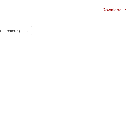
Download
n 1 Treffer(n)
»