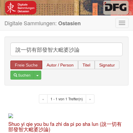
Digitale Sammlungen:
Ostasien
Toggl
navig
Freie Suche
Autor / Person
Titel
Signatur
Toggle Dropdown
Suchen
«
1 - 1 von 1 Treffer(n)
»
Shuo yi qie you bu fa zhi da pi po sha lun (說一切有
部發智大毗婆沙論)