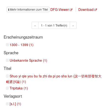
DFG-Viewer
Download
Mehr Informationen zum Titel
«
1 - 1 von 1 Treffer(n)
»
Erscheinungszeitraum
1300 - 1399 (1)
Sprache
Unbekannte Sprache (1)
Titel
Shuo yi qie you bu fa zhi da pi po sha lun (說一切有部發智大
毗婆沙論) (1)
Tripitaka (1)
Verlagsort
[s.l.] (1)