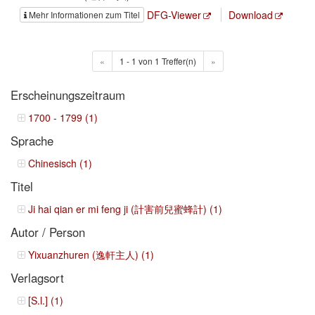
DFG-Viewer
Download
Mehr Informationen zum Titel
«
1 - 1 von 1 Treffer(n)
»
Erscheinungszeitraum
1700 - 1799 (1)
Sprache
Chinesisch (1)
Titel
Ji hai qian er mi feng ji (計害前兒蜜蜂計) (1)
Autor / Person
Yixuanzhuren (逸軒主人) (1)
Verlagsort
[S.l.] (1)