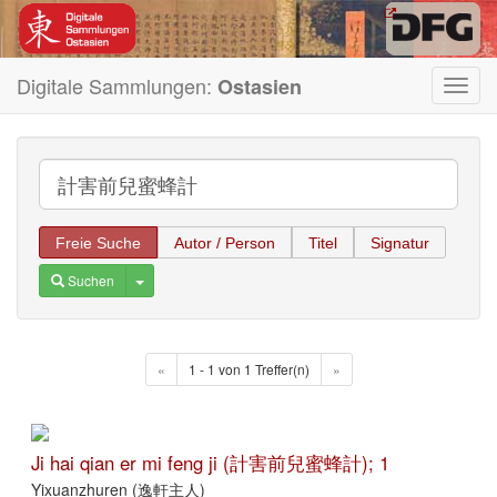
Digitale Sammlungen:
Ostasien
Toggl
navig
Freie Suche
Autor / Person
Titel
Signatur
Toggle Dropdown
Suchen
«
1 - 1 von 1 Treffer(n)
»
Ji hai qian er mi feng ji (計害前兒蜜蜂計); 1
Yixuanzhuren (逸軒主人)