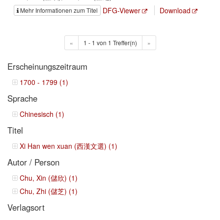
DFG-Viewer
Download
Mehr Informationen zum Titel
«
1 - 1 von 1 Treffer(n)
»
Erscheinungszeitraum
1700 - 1799 (1)
Sprache
Chinesisch (1)
Titel
Xi Han wen xuan (西漢文選) (1)
Autor / Person
Chu, Xin (儲欣) (1)
Chu, Zhi (儲芝) (1)
Verlagsort