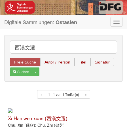
Digitale Sammlungen:
Ostasien
Toggl
navig
Freie Suche
Autor / Person
Titel
Signatur
Toggle Dropdown
Suchen
«
1 - 1 von 1 Treffer(n)
»
Xi Han wen xuan (西漢文選)
Chu, Xin (儲欣); Chu, Zhi (儲芝)