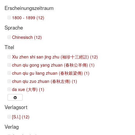
Erscheinungszeitraum
1800 - 1899 (12)
Sprache
Chinesisch (12)
Titel
Xiu zhen shi san jing zhu (袖珍十三經註) (12)
chun qiu gong yang zhuan (春秋公羊傳) (1)
chun qiu gu liang zhuan (春秋穀梁傳) (1)
chun qiu zuo zhuan (春秋左傳) (1)
da xue (大學) (1)
Verlagsort
[S.l.] (12)
Verlag