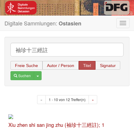
Digitale Sammlungen:
Ostasien
Toggl
navig
Freie Suche
Autor / Person
Titel
Signatur
Toggle Dropdown
Suchen
«
1 - 10 von 12 Treffer(n)
»
Xiu zhen shi san jing zhu (袖珍十三經註); 1