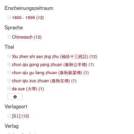
Erscheinungszeitraum
1800 - 1899 (12)
Sprache
Chinesisch (12)
Titel
Xiu zhen shi san jing zhu (袖珍十三經註) (12)
chun qiu gong yang zhuan (春秋公羊傳) (1)
chun qiu gu liang zhuan (春秋穀梁傳) (1)
chun qiu zuo zhuan (春秋左傳) (1)
da xue (大學) (1)
Verlagsort
[S.l.] (12)
Verlag