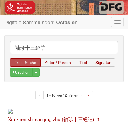
Digitale Sammlungen:
Ostasien
Toggl
navig
Freie Suche
Autor / Person
Titel
Signatur
Toggle Dropdown
Suchen
«
1 - 10 von 12 Treffer(n)
»
Xiu zhen shi san jing zhu (袖珍十三經註); 1