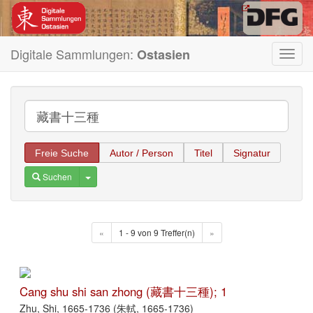
Digitale Sammlungen:
Ostasien
Toggl
navig
Freie Suche
Autor / Person
Titel
Signatur
Toggle Dropdown
Suchen
«
1 - 9 von 9 Treffer(n)
»
Cang shu shi san zhong (藏書十三種); 1
Zhu, Shi, 1665-1736 (朱軾, 1665-1736)