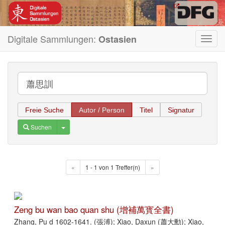
Digitale Sammlungen:
Ostasien
Toggl
navig
Freie Suche
Autor / Person
Titel
Signatur
Toggle Dropdown
Suchen
«
1 - 1 von 1 Treffer(n)
»
Zeng bu wan bao quan shu (增補萬寳全書)
Zhang, Pu d 1602-1641. (張溥); Xiao, Daxun (蕭大勳); Xiao,