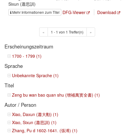
Sixun (蕭思訓)
DFG-Viewer
Download
Mehr Informationen zum Titel
«
1 - 1 von 1 Treffer(n)
»
Erscheinungszeitraum
1700 - 1799 (1)
Sprache
Unbekannte Sprache (1)
Titel
Zeng bu wan bao quan shu (增補萬寳全書) (1)
Autor / Person
Xiao, Daxun (蕭大勳) (1)
Xiao, Sixun (蕭思訓) (1)
Zhang, Pu d 1602-1641. (張溥) (1)