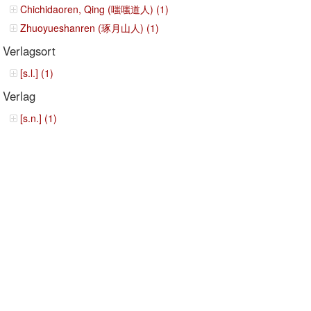
Chichidaoren, Qing (嗤嗤道人) (1)
Zhuoyueshanren (琢月山人) (1)
Verlagsort
[s.l.] (1)
Verlag
[s.n.] (1)