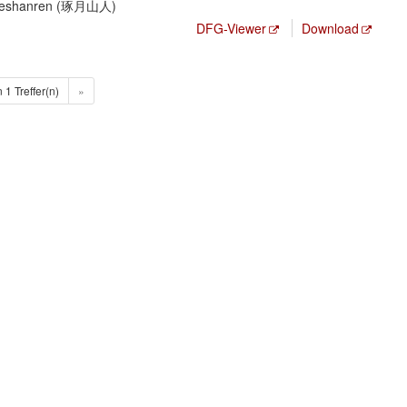
yueshanren (琢月山人)
DFG-Viewer
Download
n 1 Treffer(n)
»