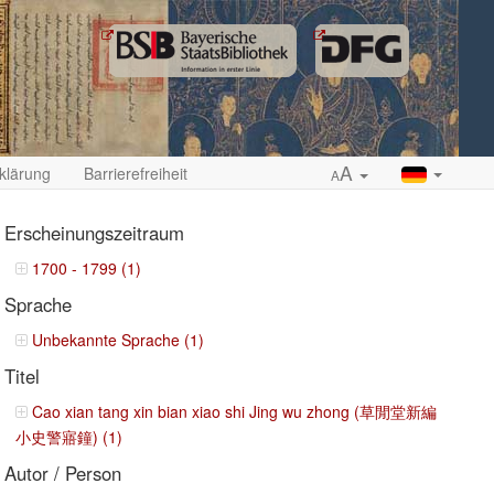
A
klärung
Barrierefreiheit
A
Erscheinungszeitraum
1700 - 1799 (1)
Sprache
ropdown
Unbekannte Sprache (1)
Titel
Cao xian tang xin bian xiao shi Jing wu zhong (草閒堂新編
小史警寤鐘) (1)
Autor / Person