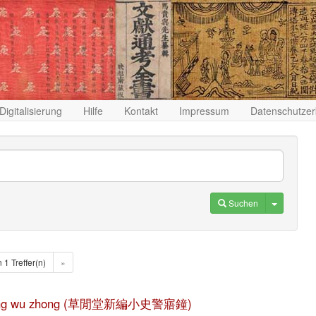
Digitalisierung
Hilfe
Kontakt
Impressum
Datenschutzer
Toggle D
Suchen
n 1 Treffer(n)
»
 shi Jing wu zhong (草閒堂新編小史警寤鐘)