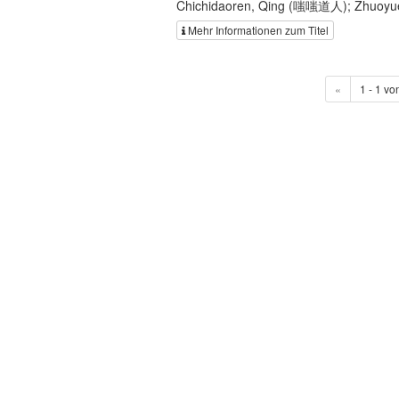
Chichidaoren, Qing (嗤嗤道人); Zhuo
Mehr Informationen zum Titel
«
1 - 1 vo