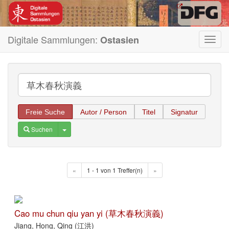
Digitale Sammlungen:
Ostasien
Toggl
navig
Freie Suche
Autor / Person
Titel
Signatur
Toggle Dropdown
Suchen
«
1 - 1 von 1 Treffer(n)
»
Cao mu chun qiu yan yi (草木春秋演義)
Jiang, Hong, Qing (江洪)