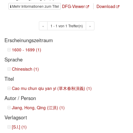
DFG-Viewer
Download
Mehr Informationen zum Titel
«
1 - 1 von 1 Treffer(n)
»
Erscheinungszeitraum
1600 - 1699 (1)
Sprache
Chinesisch (1)
Titel
Cao mu chun qiu yan yi (草木春秋演義) (1)
Autor / Person
Jiang, Hong, Qing (江洪) (1)
Verlagsort
[S.l.] (1)