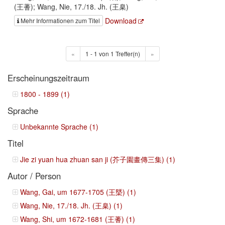
(王蓍); Wang, Nie, 17./18. Jh. (王臬)
Download
Mehr Informationen zum Titel
«
1 - 1 von 1 Treffer(n)
»
Erscheinungszeitraum
1800 - 1899 (1)
Sprache
Unbekannte Sprache (1)
Titel
Jie zi yuan hua zhuan san ji (芥子園畫傳三集) (1)
Autor / Person
Wang, Gai, um 1677-1705 (王槩) (1)
Wang, Nie, 17./18. Jh. (王臬) (1)
Wang, Shi, um 1672-1681 (王蓍) (1)