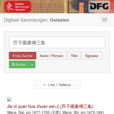
Digitale Sammlungen:
Ostasien
Toggl
navig
Freie Suche
Autor / Person
Titel
Signatur
Toggle Dropdown
Suchen
«
1 - 1 von 1 Treffer(n)
»
Jie zi yuan hua zhuan san ji (芥子園畫傳三集)
Wang, Gai, um 1677-1705 (王槩); Wang, Shi, um 1672-1681