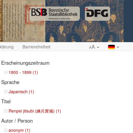
A
klärung
Barrierefreiheit
A
Erscheinungszeitraum
1800 - 1899 (1)
Sprache
ropdown
Japanisch (1)
Titel
Renpei jitsubi (練兵實備) (1)
Autor / Person
anonym (1)