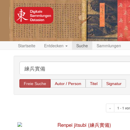
Startseite
Entdecken
Suche
Sammlungen
Freie Suche
Autor / Person
Titel
Signatur
«
1 - 1 vo
Renpei jitsubi (練兵實備)