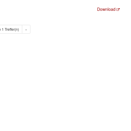
Download
n 1 Treffer(n)
»