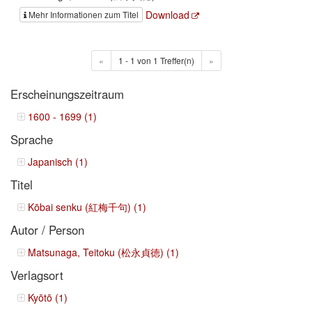
Download
Mehr Informationen zum Titel
«
1 - 1 von 1 Treffer(n)
»
Erscheinungszeitraum
1600 - 1699 (1)
Sprache
Japanisch (1)
Titel
Kōbai senku (紅梅千句) (1)
Autor / Person
Matsunaga, Teitoku (松永貞徳) (1)
Verlagsort
Kyōtō (1)