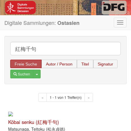
Digitale Sammlungen:
Ostasien
Toggl
navig
Freie Suche
Autor / Person
Titel
Signatur
Toggle Dropdown
Suchen
«
1 - 1 von 1 Treffer(n)
»
Kōbai senku (紅梅千句)
Matsunaga, Teitoku (松永貞徳)